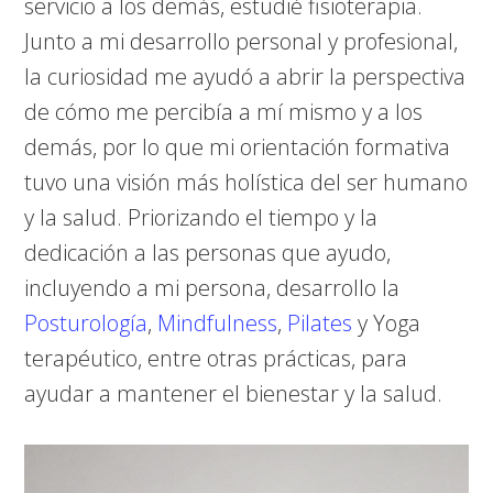
servicio a los demás, estudié fisioterapia.
la
Junto a mi desarrollo personal y profesional,
búsqueda
la curiosidad me ayudó a abrir la perspectiva
del
de cómo me percibía a mí mismo y a los
equilibrio
demás, por lo que mi orientación formativa
entre
tuvo una visión más holística del ser humano
cuerpo
y la salud. Priorizando el tiempo y la
y
dedicación a las personas que ayudo,
mente.
incluyendo a mi persona, desarrollo la
Posturología
,
Mindfulness
,
Pilates
y Yoga
terapéutico, entre otras prácticas, para
ayudar a mantener el bienestar y la salud.