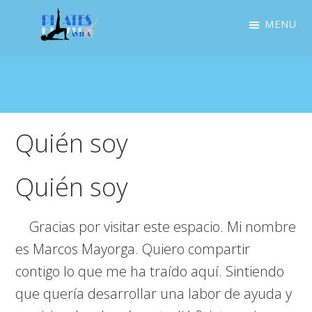
Saltar
Saltar
MENU
a
al
la
contenido
Pilates
Guio
Avila
navegación
principal
a
principal
las
personas
Quién soy
para
mejorar
Quién soy
su
estado
Gracias por visitar este espacio. Mi nombre
de
es Marcos Mayorga. Quiero compartir
salud,
contigo lo que me ha traído aquí. Sintiendo
acompañando
que quería desarrollar una labor de ayuda y
en