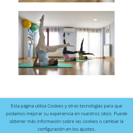
Esta página utiliza Cookies y otras tecnologías para que
podamos mejorar su experiencia en nuestros sitios. Puede
obtener más información sobre las cookies o cambiar la
PILATES AVILA © 2026 ·
AVISO LEGAL
-
POLÍTICA DE
configuración en los ajustes.
PRIVACIDAD
-
POLÍTICA DE DE COOKIES
· BY
AVILA